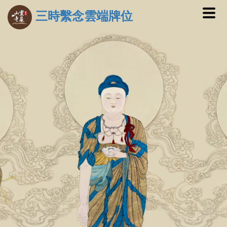
三時繫念雲端牌位